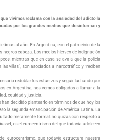
 que vivimos reclama con la ansiedad del adicto la
mbradas por los grandes medios que desinforman y
ctimas al año. En Argentina, con el patrocinio de la
los negros cabeza. Los medios hierven de indignación
peos, mientras que en casa se avala que la policía
las villas”, son asociados al narcotráfico y “reciben
cesario redoblar los esfuerzos y seguir luchando por
os en Argentina, nos vemos obligados a llamar a la
ad, equidad y justicia.
 han decidido plantearlo en términos de que hoy los
oceso la segunda emancipación de América Latina. La
sultado meramente formal, no quizás con respecto a
ussel, es el eurocentrismo del que todavía adolecen
l eurocentrismo, que todavía estructura nuestra