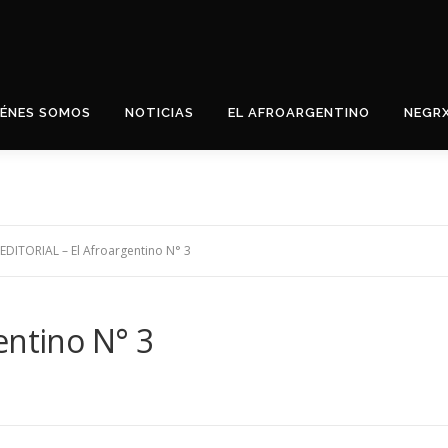
IÉNES SOMOS
NOTICIAS
EL AFROARGENTINO
NEGR
EDITORIAL – El Afroargentino N° 3
entino N° 3