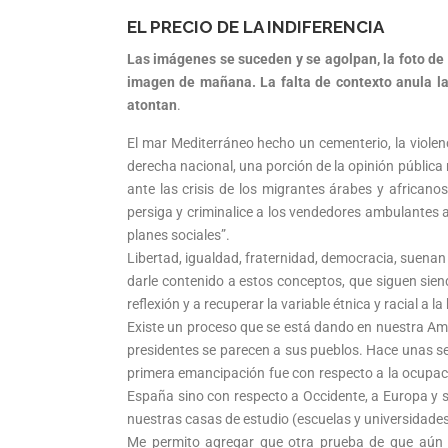
EL PRECIO DE LA INDIFERENCIA
Las imágenes se suceden y se agolpan, la foto de 
imagen de mañana. La falta de contexto anula la
atontan
.
El mar Mediterráneo hecho un cementerio, la violenc
derecha nacional, una porción de la opinión pública
ante las crisis de los migrantes árabes y african
persiga y criminalice a los vendedores ambulantes af
planes sociales”.
Libertad, igualdad, fraternidad, democracia, suenan
darle contenido a estos conceptos, que siguen sie
reflexión y a recuperar la variable étnica y racial a
Existe un proceso que se está dando en nuestra Amé
presidentes se parecen a sus pueblos. Hace unas se
primera emancipación fue con respecto a la ocupac
España sino con respecto a Occidente, a Europa y s
nuestras casas de estudio (escuelas y universidades
Me permito agregar que otra prueba de que aún 