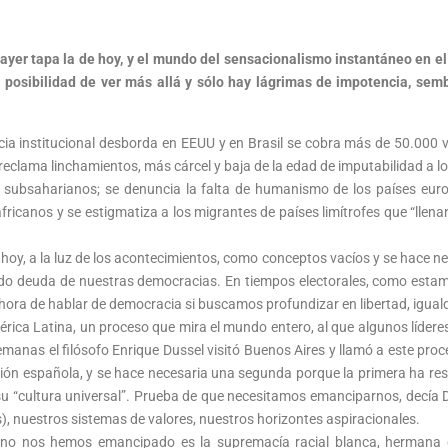
ayer tapa la de hoy, y el mundo del sensacionalismo instantáneo en el
 posibilidad de ver más allá y sólo hay lágrimas de impotencia, se
ia institucional desborda en EEUU y en Brasil se cobra más de 50.000 ví
 reclama linchamientos, más cárcel y baja de la edad de imputabilidad a 
os subsaharianos; se denuncia la falta de humanismo de los países euro
ricanos y se estigmatiza a los migrantes de países limítrofes que “llenan 
 hoy, a la luz de los acontecimientos, como conceptos vacíos y se hace ne
ndo deuda de nuestras democracias. En tiempos electorales, como estam
 la hora de hablar de democracia si buscamos profundizar en libertad, iguald
rica Latina, un proceso que mira el mundo entero, al que algunos líderes
manas el filósofo Enrique Dussel visitó Buenos Aires y llamó a este pr
ión española, y se hace necesaria una segunda porque la primera ha re
u “cultura universal”. Prueba de que necesitamos emanciparnos, decía D
), nuestros sistemas de valores, nuestros horizontes aspiracionales.
no nos hemos emancipado es la supremacía racial blanca, hermana de