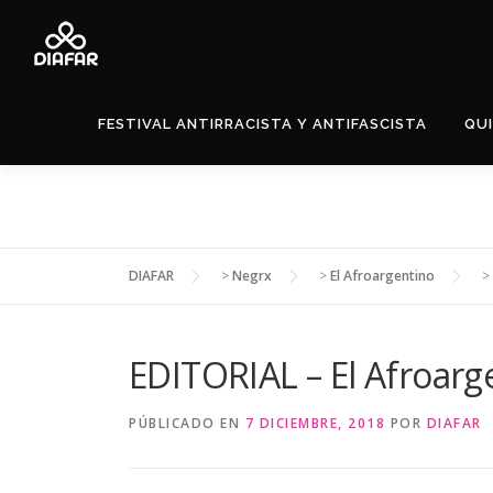
FESTIVAL ANTIRRACISTA Y ANTIFASCISTA
QU
DIAFAR
>
Negrx
>
El Afroargentino
>
EDITORIAL – El Afroarg
PÚBLICADO EN
7 DICIEMBRE, 2018
POR
DIAFAR