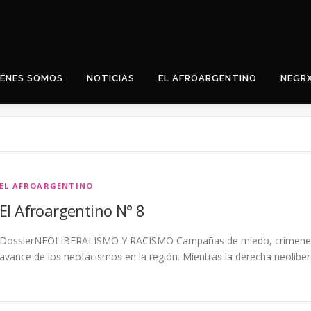
IÉNES SOMOS
NOTICIAS
EL AFROARGENTINO
NEGR
ENTINO
EL AFROARGENTINO
El Afroargentino N° 8
DossierNEOLIBERALISMO Y RACISMO Campañas de miedo, crímenes de
avance de los neofacismos en la región. Mientras la derecha neolibe