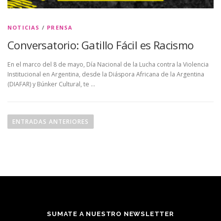
NOTICIAS
/
PRENSA
Conversatorio: Gatillo Fácil es Racismo
En el marco del 8 de mayo, Día Nacional de la Lucha contra la Violencia
Institucional en Argentina, desde la Diáspora Africana de la Argentina
(DIAFAR) y Búnker Cultural, te …
N
a
ENTRADAS ANTERIORES
v
e
g
a
c
i
ó
SUMATE A NUESTRO NEWSLETTER