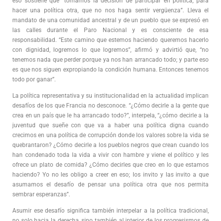
eso sostiene que “tomamos la decisión de participar en política, para
hacer una política otra, que no nos haga sentir vergüenza”. Lleva el
mandato de una comunidad ancestral y de un pueblo que se expresó en
las calles durante el Paro Nacional y es consciente de esa
responsabilidad. “Este camino que estemos haciendo queremos hacerlo
con dignidad, logremos lo que logremos”, afirmó y advirtió que, “no
tenemos nada que perder porque ya nos han arrancado todo; y parte eso
es que nos siguen expropiando la condición humana. Entonces tenemos
todo por ganar”.
La política representativa y su institucionalidad en la actualidad implican
desafíos de los que Francia no desconoce. “¿Cómo decirle a la gente que
crea en un país que le ha arrancado todo?”, interpela, “¿cómo decirle a la
juventud que sueñe con que va a haber una política digna cuando
crecimos en una política de corrupción donde los valores sobre la vida se
quebrantaron? ¿Cómo decirle a los pueblos negros que crean cuando los
han condenado toda la vida a vivir con hambre y viene el político y les
ofrece un plato de comida? ¿Cómo decirles que creo en lo que estamos
haciendo? Yo no les obligo a creer en eso; los invito y las invito a que
asumamos el desafío de pensar una política otra que nos permita
sembrar esperanzas”.
Asumir ese desafío significa también interpelar a la política tradicional,
no solo hacia la derecha, sino también al interior de los progresismos de