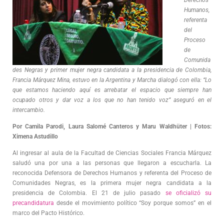
Derechos
Humanos,
referenta
del
Proceso
de
Comunida
des Negras y primer mujer negra candidata a la presidencia de Colombia,
Francia Márquez Mina, estuvo en la Argentina y Marcha dialogó con ella: “Lo
que estamos haciendo aquí es arrebatar el espacio que siempre han
ocupado otros y dar voz a los que no han tenido voz” aseguró en el
intercambio.
Por Camila Parodi, Laura Salomé Canteros y Maru Waldhüter | Fotos:
Ximena Astudillo
Al ingresar al aula de la Facultad de Ciencias Sociales Francia Márquez
saludó una por una a las personas que llegaron a escucharla. La
reconocida Defensora de Derechos Humanos y referenta del Proceso de
Comunidades Negras, es la primera mujer negra candidata a la
presidencia de Colombia. El 21 de julio pasado
se oficializó su
precandidatura
desde el movimiento político “Soy porque somos” en el
marco del Pacto Histórico.