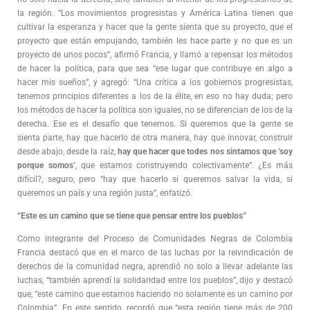
la región. “Los movimientos progresistas y América Latina tienen que
cultivar la esperanza y hacer que la gente sienta que su proyecto, que el
proyecto que están empujando, también les hace parte y no que es un
proyecto de unos pocos”, afirmó Francia, y llamó a repensar los métodos
de hacer la política, para que sea “ese lugar que contribuye en algo a
hacer mis sueños”, y agregó: “Una crítica a los gobiernos progresistas,
tenemos principios diferentes a los de la élite, en eso no hay duda; pero
los métodos de hacer la política son iguales, no se diferencian de los de la
derecha. Ese es el desafío que tenemos. Si queremos que la gente se
sienta parte, hay que hacerlo de otra manera, hay que innovar, construir
desde abajo, desde la raíz,
hay que hacer que todes nos sintamos que ‘soy
porque somos’
, que estamos construyendo colectivamente”. ¿Es más
difícil?, seguro, pero “hay que hacerlo si queremos salvar la vida, si
queremos un país y una región justa”, enfatizó.
“Este es un camino que se tiene que pensar entre los pueblos”
Como integrante del Proceso de Comunidades Negras de Colombia
Francia destacó que en el marco de las luchas por la reivindicación de
derechos de la comunidad negra, aprendió no solo a llevar adelante las
luchas, “también aprendí la solidaridad entre los pueblos”, dijo y destacó
que, “este camino que estamos haciendo no solamente es un camino por
Colombia”. En este sentido, recordó que “esta región tiene más de 200