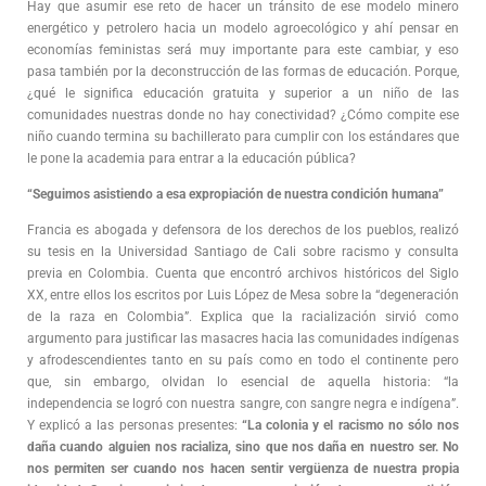
Hay que asumir ese reto de hacer un tránsito de ese modelo minero
energético y petrolero hacia un modelo agroecológico y ahí pensar en
economías feministas será muy importante para este cambiar, y eso
pasa también por la deconstrucción de las formas de educación. Porque,
¿qué le significa educación gratuita y superior a un niño de las
comunidades nuestras donde no hay conectividad? ¿Cómo compite ese
niño cuando termina su bachillerato para cumplir con los estándares que
le pone la academia para entrar a la educación pública?
“Seguimos asistiendo a esa expropiación de nuestra condición humana”
Francia es abogada y defensora de los derechos de los pueblos, realizó
su tesis en la Universidad Santiago de Cali sobre racismo y consulta
previa en Colombia. Cuenta que encontró archivos históricos del Siglo
XX, entre ellos los escritos por Luis López de Mesa sobre la “degeneración
de la raza en Colombia”. Explica que la racialización sirvió como
argumento para justificar las masacres hacia las comunidades indígenas
y afrodescendientes tanto en su país como en todo el continente pero
que, sin embargo, olvidan lo esencial de aquella historia: “la
independencia se logró con nuestra sangre, con sangre negra e indígena”.
Y explicó a las personas presentes:
“La colonia y el racismo no sólo nos
daña cuando alguien nos racializa, sino que nos daña en nuestro ser. No
nos permiten ser cuando nos hacen sentir vergüenza de nuestra propia