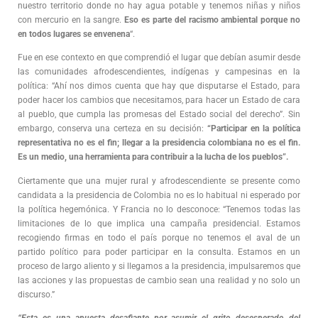
nuestro territorio donde no hay agua potable y tenemos niñas y niños
con mercurio en la sangre.
Eso es parte del racismo ambiental porque no
en todos lugares se envenena
“.
Fue en ese contexto en que comprendió el lugar que debían asumir desde
las comunidades afrodescendientes, indígenas y campesinas en la
política: “Ahí nos dimos cuenta que hay que disputarse el Estado, para
poder hacer los cambios que necesitamos, para hacer un Estado de cara
al pueblo, que cumpla las promesas del Estado social del derecho”. Sin
embargo, conserva una certeza en su decisión:
“Participar en la política
representativa no es el fin; llegar a la presidencia colombiana no es el fin.
Es un medio, una herramienta para contribuir a la lucha de los pueblos”.
Ciertamente que una mujer rural y afrodescendiente se presente como
candidata a la presidencia de Colombia no es lo habitual ni esperado por
la política hegemónica. Y Francia no lo desconoce: “Tenemos todas las
limitaciones de lo que implica una campaña presidencial. Estamos
recogiendo firmas en todo el país porque no tenemos el aval de un
partido político para poder participar en la consulta. Estamos en un
proceso de largo aliento y si llegamos a la presidencia, impulsaremos que
las acciones y las propuestas de cambio sean una realidad y no solo un
discurso.”
“Esta es una apuesta desafiante por asumir el grito desesperado del