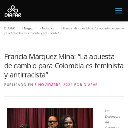
Menú
DIAFAR
>
Negrx
>
Noticias
>
Francia Márquez Mina: “La apuesta de cambio
FESTIVAL ANTIRRACISTA Y ANTIFASCISTA
para Colombia es feminista y antirracista”
Francia Márquez Mina: “La apuesta
QUIÉNES SOMOS
NOTICIAS
de cambio para Colombia es feminista
y antirracista”
EL AFROARGENTINO
NEGRX
CONTACTO
PÚBLICADO EN
5 NOVIEMBRE, 2021
POR
DIAFAR
DONÁ
La
Defensora
de