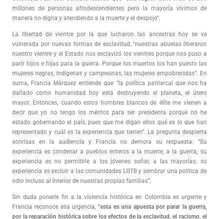
millones de personas afrodescendientes pero la mayoría vivimos de
manera no digna y atendiendo a la muerte y el despojo”.
La libertad de vientre por la que lucharon las ancestras hoy se ve
vulnerada por nuevas formas de esclavitud, “nuestras abuelas liberaron
nuestro vientre y el Estado nos esclavizó los vientres porque nos puso a
parir hijos e hijas para la guerra. Porque los muertos los han puesto las
mujeres negras, indígenas y campesinas, las mujeres empobrecidas”. En
suma, Francia Márquez entiende que “la política patriarcal que nos ha
dañado como humanidad hoy está destruyendo el planeta, el útero
mayor. Entonces, cuando estos hombres blancos de élite me vienen a
decir que yo no tengo los méritos para ser presidenta porque no he
estado gobernando el país, pues que me digan ellos qué es lo que han
representado y cuál es la experiencia que tienen”. La pregunta despierta
sonrisas en la audiencia y Francia no demora su respuesta: “Su
experiencia es condenar a pueblos enteros a la muerte, a la guerra; su
experiencia es no permitirle a los jóvenes soñar, a las mayorías; su
experiencia es excluir a las comunidades LGTB y sembrar una política de
odio incluso al interior de nuestras propias familias”.
Sin duda ponerle fin a la violencia histórica en Colombia es urgente y
Francia reconoce esa urgencia,
“esta es una apuesta por parar la guerra,
por la reparación histórica sobre los efectos de la esclavitud, el racismo, el