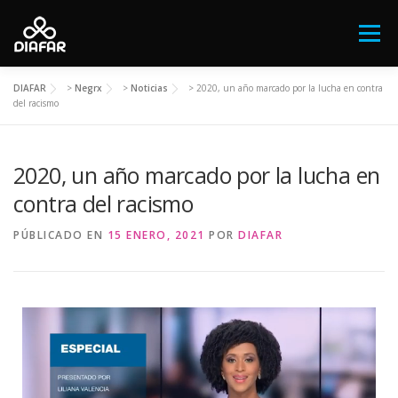
Menú
DIAFAR
>
Negrx
>
Noticias
>
2020, un año marcado por la lucha en contra
FESTIVAL ANTIRRACISTA Y ANTIFASCISTA
del racismo
2020, un año marcado por la lucha en
QUIÉNES SOMOS
NOTICIAS
contra del racismo
EL AFROARGENTINO
NEGRX
CONTACTO
PÚBLICADO EN
15 ENERO, 2021
POR
DIAFAR
DONÁ