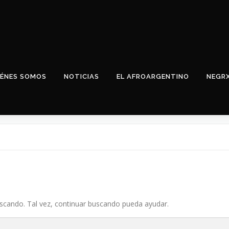
IÉNES SOMOS
NOTICIAS
EL AFROARGENTINO
NEGR
 CASINO
cando. Tal vez, continuar buscando pueda ayudar.